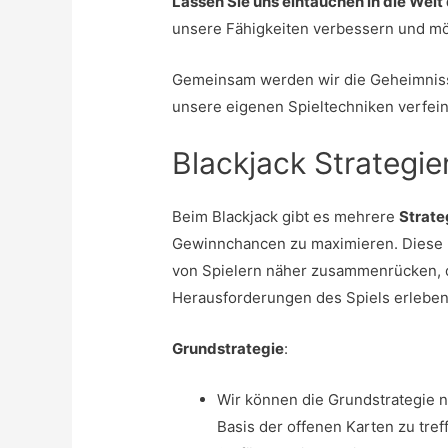
Lassen Sie uns eintauchen in die Welt
unsere Fähigkeiten verbessern und mö
Gemeinsam werden wir die Geheimnisse
unsere eigenen Spieltechniken verfein
Blackjack Strategie
Beim Blackjack gibt es mehrere
Strate
Gewinnchancen zu maximieren. Diese B
von Spielern näher zusammenrücken, 
Herausforderungen des Spiels erleben
Grundstrategie
:
Wir können die Grundstrategie 
Basis der offenen Karten zu tref