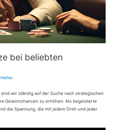
e bei beliebten
Heller
sind wir ständig auf der Suche nach strategischen
ere Gewinnchancen zu erhöhen. Als begeisterte
 und die Spannung, die mit jedem Dreh und jeder