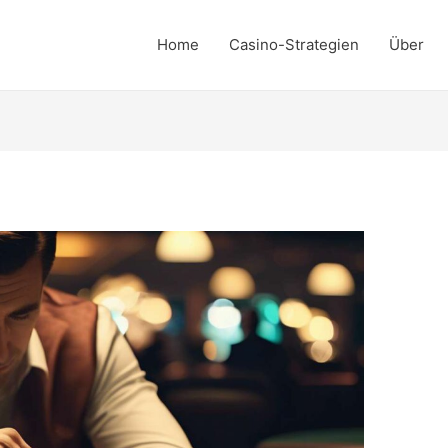
Home
Casino-Strategien
Über