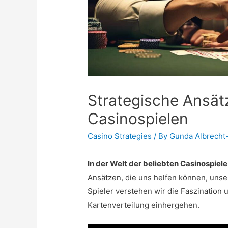
Strategische Ansätz
Casinospielen
Casino Strategies
/ By
Gunda Albrecht-
In der Welt der beliebten Casinospiele
Ansätzen, die uns helfen können, uns
Spieler verstehen wir die Faszination
Kartenverteilung einhergehen.