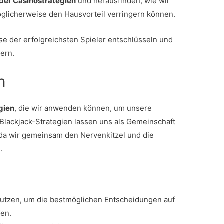
 der Casinostrategien
und herausfinden, wie wir
glicherweise den Hausvorteil verringern können.
 der erfolgreichsten Spieler entschlüsseln und
ern.
n
gien
, die wir anwenden können, um unsere
lackjack-Strategien lassen uns als Gemeinschaft
da wir gemeinsam den Nervenkitzel und die
.
nutzen, um die bestmöglichen Entscheidungen auf
fen.