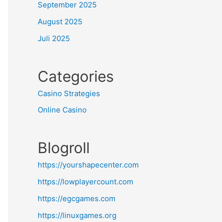
September 2025
August 2025
Juli 2025
Categories
Casino Strategies
Online Casino
Blogroll
https://yourshapecenter.com
https://lowplayercount.com
https://egcgames.com
https://linuxgames.org