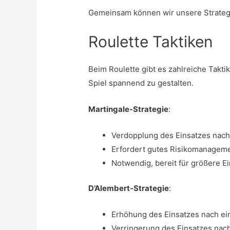
Gemeinsam können wir unsere Strategi
Roulette Taktiken
Beim Roulette gibt es zahlreiche Takt
Spiel spannend zu gestalten.
Martingale-Strategie
:
Verdopplung des Einsatzes nach
Erfordert gutes Risikomanageme
Notwendig, bereit für größere Ei
D’Alembert-Strategie
:
Erhöhung des Einsatzes nach ei
Verringerung des Einsatzes nac