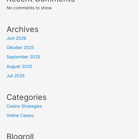
No comments to show.
Archives
Juni 2026
Oktober 2025
September 2025
August 2025
Juli 2025
Categories
Casino Strategies
Online Casino
Blogroll