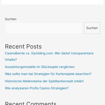
vs.
Gambling.com:
Wer
Suchen
bietet
transparentere
Suchen
Inhalte?
Recent Posts
CasinoBernie vs. Gambling.com: Wer bietet transparentere
Inhalte?
Auszahlungsmodelle im Glücksspiel verglichen
Was sollte man bei Strategien für Kartenspiele beachten?
Historische Meilensteine der Spielbankenwelt erklärt
Wie analysieren Profis Casino-Strategien?
Recent Comments